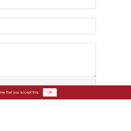
ume that you accept this.
OK
ABSCHICKEN