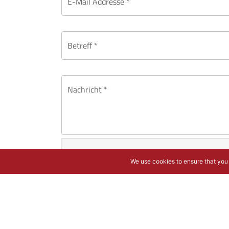
E-Mail Addresse *
Betreff *
Nachricht *
We use cookies to ensure that you 