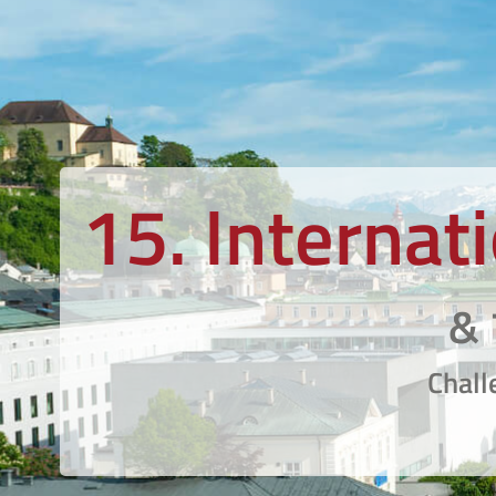
15. Interna
& 
Chall